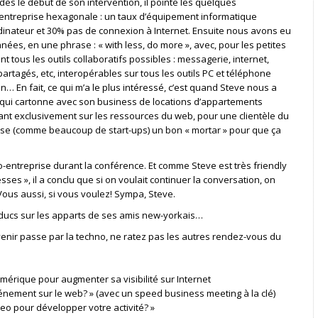
ès le début de son intervention, il pointe les quelques
te entreprise hexagonale : un taux d’équipement informatique
ordinateur et 30% pas de connexion à Internet. Ensuite nous avons eu
nnées, en une phrase : « with less, do more », avec, pour les petites
nt tous les outils collaboratifs possibles : messagerie, internet,
rtagés, etc, interopérables sur tous les outils PC et téléphone
n… En fait, ce qui m’a le plus intéressé, c’est quand Steve nous a
is qui cartonne avec son business de locations d’appartements
uyant exclusivement sur les ressources du web, pour une clientèle du
la base (comme beaucoup de start-ups) un bon « mortar » pour que ça
o-entreprise durant la conférence. Et comme Steve est très friendly
sses », il a conclu que si on voulait continuer la conversation, on
Vous aussi, si vous voulez! Sympa, Steve.
 réducs sur les apparts de ses amis new-yorkais…
enir passe par la techno, ne ratez pas les autres rendez-vous du
mérique pour augmenter sa visibilité sur Internet
nement sur le web? » (avec un speed business meeting à la clé)
eo pour développer votre activité? »