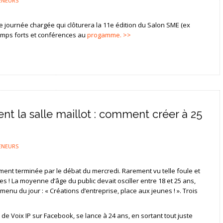
ENEURS
e journée chargée qui clôturera la 11e édition du Salon SME (ex
emps forts et conférences au
progamme. >>
nt la salle maillot : comment créer à 25
ENEURS
ement terminée par le débat du mercredi. Rarement vu telle foule et
s ! La moyenne d’âge du public devait osciller entre 18 et 25 ans,
menu du jour : « Créations d’entreprise, place aux jeunes ! ». Trois
n de Voix IP sur Facebook, se lance à 24 ans, en sortant tout juste