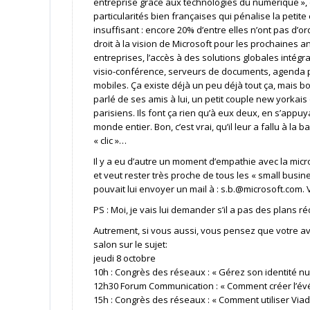
entreprise grâce aux technologies du numérique », d
particularités bien françaises qui pénalise la peti
insuffisant : encore 20% d’entre elles n’ont pas d’
droit à la vision de Microsoft pour les prochaines a
entreprises, l’accès à des solutions globales intégra
visio-conférence, serveurs de documents, agenda pa
mobiles. Ça existe déjà un peu déjà tout ça, mais bo
parlé de ses amis à lui, un petit couple new yorka
parisiens. Ils font ça rien qu’à eux deux, en s’app
monde entier. Bon, c’est vrai, qu’il leur a fallu à 
« clic »…
Il y a eu d’autre un moment d’empathie avec la micr
et veut rester très proche de tous les « small busine
pouvait lui envoyer un mail à : s.b.@microsoft.com. 
PS : Moi, je vais lui demander s’il a pas des plans
Autrement, si vous aussi, vous pensez que votre av
salon sur le sujet:
jeudi 8 octobre
10h : Congrès des réseaux : « Gérez son identité nu
12h30 Forum Communication : « Comment créer l’évé
15h : Congrès des réseaux : « Comment utiliser Viad