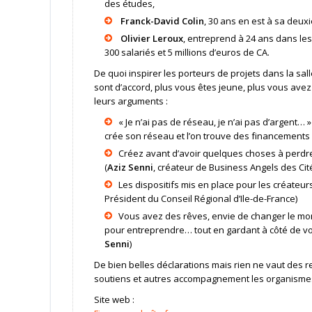
des études,
Franck-David Colin
, 30 ans en est à sa deux
Olivier Leroux
, entreprend à 24 ans dans les
300 salariés et 5 millions d’euros de CA.
De quoi inspirer les porteurs de projets dans la salle
sont d’accord, plus vous êtes jeune, plus vous avez
leurs arguments :
« Je n’ai pas de réseau, je n’ai pas d’argent…
crée son réseau et l’on trouve des financements !
Créez avant d’avoir quelques choses à perdre
(
Aziz Senni
, créateur de Business Angels des Cit
Les dispositifs mis en place pour les créateu
Président du Conseil Régional d’Ile-de-France)
Vous avez des rêves, envie de changer le mon
pour entreprendre… tout en gardant à côté de vo
Senni
)
De bien belles déclarations mais rien ne vaut des r
soutiens et autres accompagnement les organismes 
Site web :