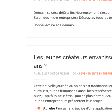
PUBLIÉ LE
7 OCTOBRE 2009
|
DANS
EVÈNEMENTS ENTREPR
Demain, ce sera déjà la fin. Heureusement, c’est un
Salon des micro-entreprises). Découvrez tous les t
Bonne lecture et à demain.
Les jeunes créateurs envahisse
ans ?
PUBLIÉ LE
7 OCTOBRE 2009
|
DANS
EVÈNEMENTS ENTREPR
Cette nouvelle journée au salon s’est traditionnell
surtout si jeunes frimousses aussi bien représentée
allez jusqu’à 29 peut-être. Quoi de plus normal ? Au 
jeunes entrepreneurs présentent leur projet :
Aurélie Perruche
, créatrice d’une applicatio