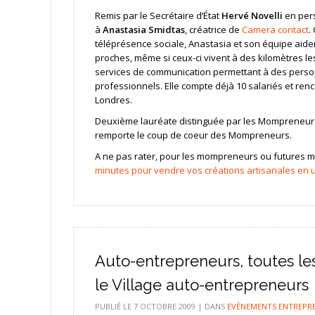
Remis par le Secrétaire d’État
Hervé Novelli
en pers
à
Anastasia Smidtas
, créatrice de
Camera contact
.
téléprésence sociale, Anastasia et son équipe aide
proches, même si ceux-ci vivent à des kilomètres l
services de communication permettant à des pers
professionnels. Elle compte déjà 10 salariés et renc
Londres.
Deuxième lauréate distinguée par les Mompreneur
remporte le coup de coeur des Mompreneurs.
A ne pas rater, pour les mompreneurs ou futures m
minutes pour vendre vos créations artisanales en un
Auto-entrepreneurs, toutes le
le Village auto-entrepreneurs
PUBLIÉ LE
7 OCTOBRE 2009
|
DANS
EVÈNEMENTS ENTREPR