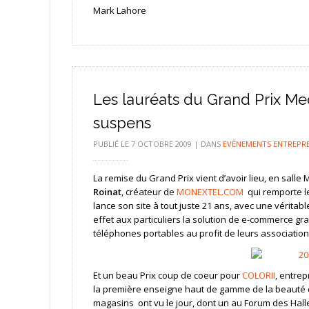
Mark Lahore
Les lauréats du Grand Prix Med
suspens
PUBLIÉ LE
7 OCTOBRE 2009
|
DANS
EVÈNEMENTS ENTREPR
La remise du Grand Prix vient d’avoir lieu, en salle 
Roinat
, créateur de
MONEXTEL.COM
qui remporte l
lance son site à tout juste 21 ans, avec une vérita
effet aux particuliers la solution de e-commerce grat
téléphones portables au profit de leurs associatio
Et un beau Prix coup de coeur pour
COLORII
, entre
la première enseigne haut de gamme de la beauté e
magasins ont vu le jour, dont un au Forum des Hall