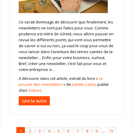
Ce serait dommage de découvrir que finalement, les
newsletters ne sont pas faites pour vous. Comme
prudence est mère de sûreté, nous allons passer en
revue les différents points qui vont vous permettre
de savoir si oui ou non, ça vaut le coup pour vous de
vous lancer dans l’aventure des terres saintes de la
newsletter… Enfin, pour votre business, surtout.
Bref, créer une newsletter, c’est fait pour vous et
votre entreprise si…
A découvrir dans cet article, extrait du livre «
Le
pouvoir des newsletters
» de
Juliette Cadot
, publié
chez
Vuibert
.
Lire la suite
1
2
3
4
5
6
7
8
9
…
15