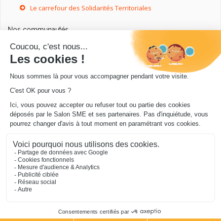
Le carrefour des Solidarités Territoriales
Nos communautés
Ressources utiles
Livres utiles pour les entrepreneurs
Sites utiles pour les entrepreneurs
Conseils pour votre entreprise/microentreprise
© Salon SME 2026 - Conception
.../en Personne 360
.
Mentions légales
|
Cookies
|
Protection de vos
données
|
Je m’abonne à la newsletter du blog