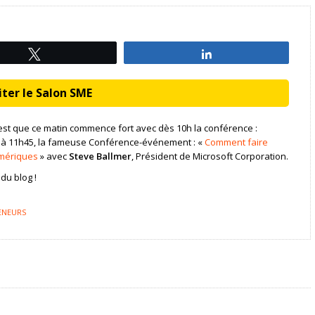
Tweetez
Partagez
ter le Salon SME
 C’est que ce matin commence fort avec dès 10h la conférence :
 et à 11h45, la fameuse Conférence-événement : «
Comment faire
umériques
» avec
Steve Ballmer
, Président de Microsoft Corporation.
du blog !
ENEURS