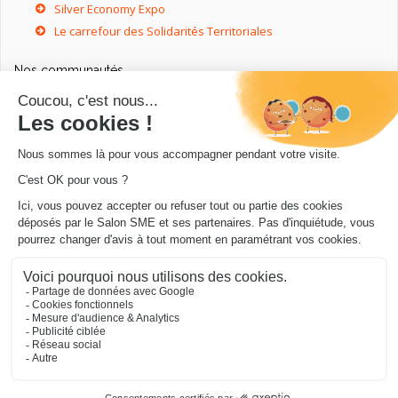
Silver Economy Expo
Le carrefour des Solidarités Territoriales
Nos communautés
Ressources utiles
Livres utiles pour les entrepreneurs
Sites utiles pour les entrepreneurs
Conseils pour votre entreprise/microentreprise
© Salon SME 2026 - Conception
.../en Personne 360
.
Mentions légales
|
Cookies
|
Protection de vos