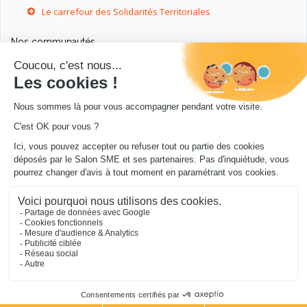
Le carrefour des Solidarités Territoriales
Nos communautés
Ressources utiles
Livres utiles pour les entrepreneurs
Sites utiles pour les entrepreneurs
Conseils pour votre entreprise/microentreprise
© Salon SME 2026 - Conception
.../en Personne 360
.
Mentions légales
|
Cookies
|
Protection de vos
données
|
Je m’abonne à la newsletter du blog