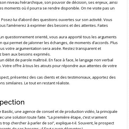
son niveau hiérarchique, son pouvoir de décision, ses enjeux, ainsi
 les moments où il pourra se rendre disponible. On ne visite pas un
 : Posez-lui d’abord des questions ouvertes sur son activité. Vous
u vous l’amènerez à exprimer des besoins et des attentes. Faites
ar un questionnement orienté, vous aura apporté tous les arguments
ion qui permet de jalonner les échanges, de moments d’accords. Plus
plus votre argumentation sera aisée. Restez transparent et
 bien aux besoins exprimés.
n débit de parole maîtrisé. En face à face, le langage non verbal
n. Votre offre à tous les atouts pour répondre aux attentes de votre
spect, présentez des cas clients et des testimoniaux, apportez des
 similaires. Le tout en restant réaliste.
spection
Basilic, une agence de conseil et de production vidéo, la principale
vec une solution toute faite. “La première étape, c’est vraiment
trop chercher à parler de soi”, explique-t-il. Souvent, le prospect
cents de ses besoins : il faut savoir décrypter !