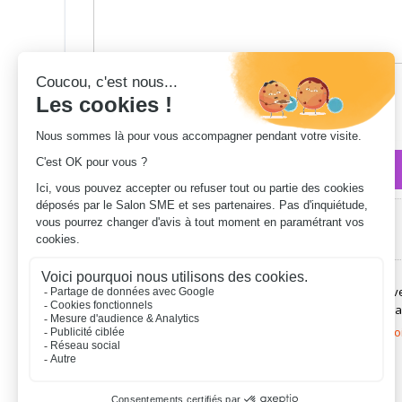
Qui sommes-nous ?
Le Salon SME, co-fondé par Alain Bosetti, est une initiati
filiale de Ideal Connaissances.
Ideal Connaissances
organ
Le Salon des services à la personne et de l’emploi
Silver Economy Expo
Le carrefour des Solidarités Territoriales