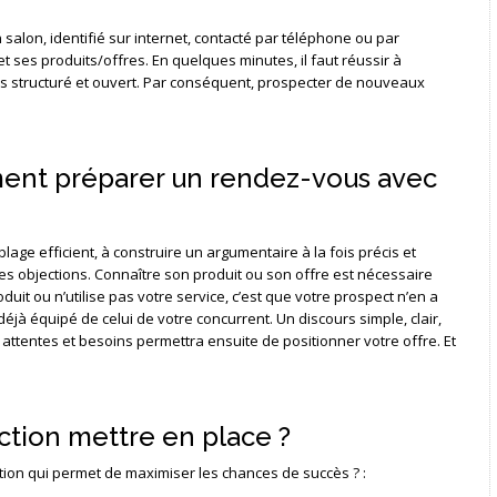
n salon, identifié sur internet, contacté par téléphone ou par
 et ses produits/offres. En quelques minutes, il faut réussir à
ois structuré et ouvert. Par conséquent, prospecter de nouveaux
ment préparer un rendez-vous avec
blage efficient, à construire un argumentaire à la fois précis et
es objections. Connaître son produit ou son offre est nécessaire
oduit ou n’utilise pas votre service, c’est que votre prospect n’en a
 déjà équipé de celui de votre concurrent. Un discours simple, clair,
attentes et besoins permettra ensuite de positionner votre offre. Et
tion mettre en place ?
tion qui permet de maximiser les chances de succès ? :