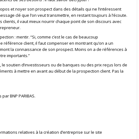
opos et noyer son prospect dans des détails qui ne l’intéressent
e message clé que l’on veut transmettre, en restant toujours à l’écoute.
es clients, il vaut mieux nourrir chaque point de son discours avec
trepreneur.
pection : mentir. “Si, comme c’est le cas de beaucoup
e référence client, il faut compenser en montrant qu’on a un
n amont la connaissance de son prospect. Moins on a de références à
tre importants.”
le soutien d’investisseurs ou de banques ou des prix reçus lors de
éments à mettre en avant au début de la prospection client. Pas la
 par BNP PARIBAS.
rmations relatives à la création d’entreprise sur le site