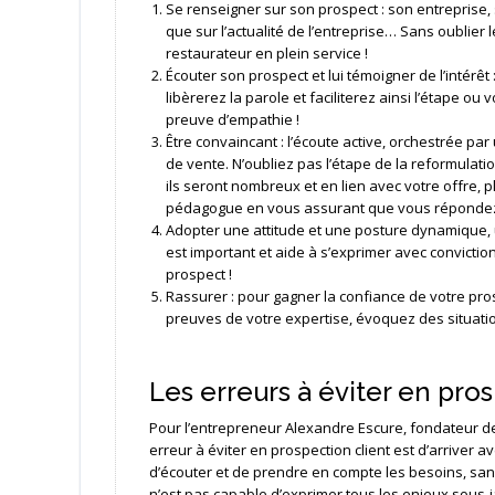
Se renseigner sur son prospect : son entreprise, 
que sur l’actualité de l’entreprise… Sans oublier
restaurateur en plein service !
Écouter son prospect et lui témoigner de l’intérêt
libèrerez la parole et faciliterez ainsi l’étape o
preuve d’empathie !
Être convaincant : l’écoute active, orchestrée p
de vente. N’oubliez pas l’étape de la reformulat
ils seront nombreux et en lien avec votre offre, 
pédagogue en vous assurant que vous répondez
Adopter une attitude et une posture dynamique, u
est important et aide à s’exprimer avec convictio
prospect !
Rassurer : pour gagner la confiance de votre pro
preuves de votre expertise, évoquez des situations
Les erreurs à éviter en pro
Pour l’entrepreneur Alexandre Escure, fondateur de 
erreur à éviter en prospection client est d’arriver a
d’écouter et de prendre en compte les besoins, sans 
n’est pas capable d’exprimer tous les enjeux sous-ja