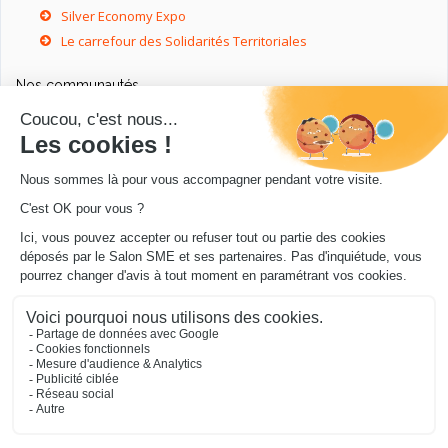
Silver Economy Expo
Le carrefour des Solidarités Territoriales
Nos communautés
Ressources utiles
Livres utiles pour les entrepreneurs
Sites utiles pour les entrepreneurs
Conseils pour votre entreprise/microentreprise
© Salon SME 2026 - Conception
.../en Personne 360
.
Mentions légales
|
Cookies
|
Protection de vos