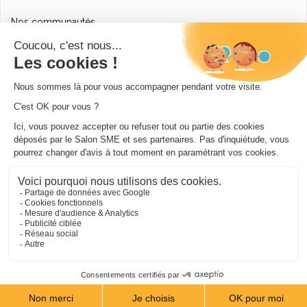
Nos communautés
Ressources utiles
Livres utiles pour les entrepreneurs
Sites utiles pour les entrepreneurs
Conseils pour votre entreprise/microentreprise
© Salon SME 2026 - Conception
.../en Personne 360
.
Mentions légales
|
Cookies
|
Protection de vos
données
|
Je m’abonne à la newsletter du blog