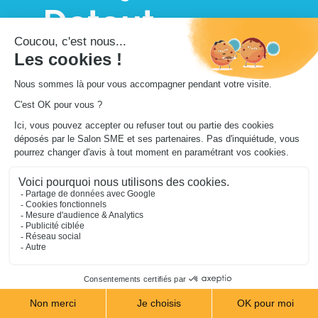
Detout
Publié le
25 juin 2026
Avant l’essor du numérique, surveiller ses concurrents 
relevait souvent d’un véritable travail d’enquête. Visites en 
magasin, appels mystères ou échanges informels avec des 
partenaires constituaient les principales sources 
d’information. Aujourd’hui, la situation s’est inversée : jamais 
il n’a été aussi simple d’accéder aux communications, aux 
actions marketing et à la réputation en ligne de ses 
concurrents. Sites web, réseaux sociaux, newsletters, avis 
clients ou encore fiches d’établissement permettent de 
suivre en temps réel une grande partie de leur activité.
Cette abondance d’informations, parfois qualifiée d’« 
infobésité », offre de nouvelles opportunités d’analyse, à 
condition de savoir les exploiter avec méthode. Dans cet 
article, découvrez comment comprendre le 
comportement des consommateurs à l’ère du digital grâce 
au concept de ZMOT (Zero Moment of Truth) et comment 
l’utiliser pour évaluer efficacement la visibilité et la 
réputation de vos concurrents en ligne.