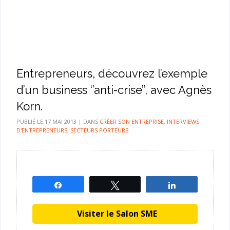
Entrepreneurs, découvrez l’exemple
d’un business ‘’anti-crise’’, avec Agnès
Korn.
PUBLIÉ LE
17 MAI 2013
|
DANS
CRÉER SON ENTREPRISE
,
INTERVIEWS
D'ENTREPRENEURS
,
SECTEURS PORTEURS
Partagez
Tweetez
Partagez
Visiter le Salon SME