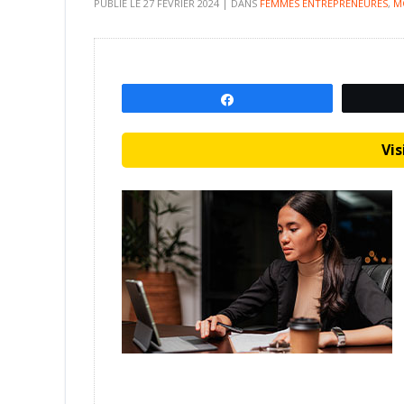
PUBLIÉ LE
27 FÉVRIER 2024
|
DANS
FEMMES ENTREPRENEURES
,
M
Partagez
Visi