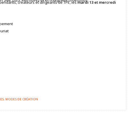
pendants, créateurs et dirigeants de TPE, les
mardi 13 et mercredi
oppement
uriat
ES
,
MODES DE CRÉATION