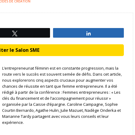
ODES DE CRÉATION
Tweetez
Partagez
ter le Salon SME
L’entrepreneuriat féminin est en constante progression, mais la
route vers le succès est souvent semée de défis. Dans cet article,
nous explorerons cinq aspects cruciaux pour augmenter vos
chances de réussite en tant que femme entrepreneure. Il a été
rédigé à partir de la conférence : Femmes entrepreneures : « Les
clés du financement et de l’accompagnement pour réussir »
organisée par la Caisse d’épargne. Caroline Campagne, Sophie
Courtin Bernardo, Agathe Hulin, Julie Mazuet, Nadège Onderka et
Marianne Tardy partagent avec vous leurs conseils et leur
expérience.