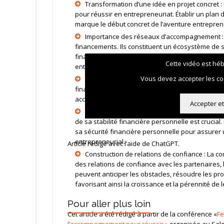
Transformation d’une idée en projet concret : 
pour réussir en entrepreneuriat. Établir un plan 
marque le début concret de l’aventure entrepren
Importance des réseaux d’accompagnement :
financements. Ils constituent un écosystème de s
financières et des opportunités de réseautage pr
Cette vidéo est hé
entrepreneuriaux.
Vous devez accepter les coo
Collaboration entre banques et réseaux d’acc
financières et les réseaux d’accompagnement est
accompagnement stratégique continu tout au long
Accepter et 
Équilibre financier personnel : Trouver la ju
de sa stabilité financière personnelle est cruci
sa sécurité financière personnelle pour assurer 
entrepreneurial.
Article rédigé avec l’aide de ChatGPT.
Construction de relations de confiance : La co
des relations de confiance avec les partenaires,
peuvent anticiper les obstacles, résoudre les pr
favorisant ainsi la croissance et la pérennité de l
Pour aller plus loin
Cet article a été rédigé à partir de la conférence «
Fe
l’accompagnement pour réussir.
» organisée au Salo