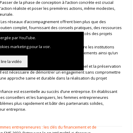
Passer de la phase de conception à l’action concrète est crucial
d’action réaliste et poser les premières actions, même modestes,
euriale.
 Les réseaux d’accompagnement offrent bien plus que des
outien complet, fournissant des conseils pratiques, des ressources
écieuses pour favoriser la croissance et le succès des projets
bergée par YouTube.
kies marketing pour la voir.
ompagnement : Une collaboration efficace entre les institutions
 essentielle pour garantir un accès aux financements ainsi qu’un
 du projet entrepreneurial.
lire la vidéo
ste mesure entre l’engagement financier personnel et la préservation
al. Il est nécessaire de démontrer un engagement sans compromettre
une approche saine et durable dans la réalisation du projet
nfiance est essentielle au succès d’une entreprise. En établissant
 les conseillers et les banquiers, les femmes entrepreneures
oblèmes plus rapidement et bâtir des partenariats solides,
eur entreprise.
mmes entrepreneures : les clés du financement et de
n SME 2023. Retrouvez-la en intégralité ci-dessous.