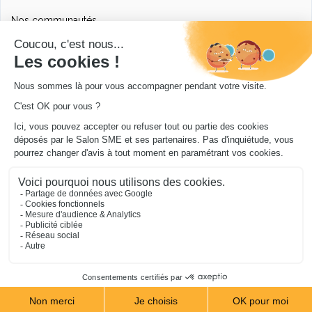
Nos communautés
Ressources utiles
Livres utiles pour les entrepreneurs
Sites utiles pour les entrepreneurs
Conseils pour votre entreprise/microentreprise
© Salon SME 2026 - Conception
.../en Personne 360
.
Mentions légales
|
Cookies
|
Protection de vos
données
|
Je m’abonne à la newsletter du blog