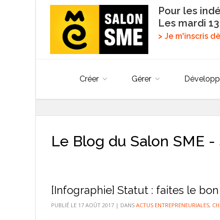
Pour les ind
Les mardi 13
> Je m'inscris 
Créer
Gérer
Développ
Le Blog du Salon SME - 
[Infographie] Statut : faites le b
PUBLIÉ LE
17 AOÛT 2017
|
DANS
ACTUS ENTREPRENEURIALES
,
CH