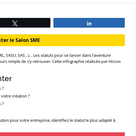
Tweetez
Partagez
ter le Salon SME
SARL, SASU, SAS…)… Les statuts pour se lancer dans l’aventure
urs simple de s’y retrouver. Cette infographie réalisée par Hiscox
nter
 ?
votre création ?
s ?
tion pour votre entreprise, identifiez le statut le plus adapté à