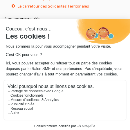
Le carrefour des Solidarités Territoriales
Nos communautés
Ressources utiles
Livres utiles pour les entrepreneurs
Sites utiles pour les entrepreneurs
Conseils pour votre entreprise/microentreprise
© Salon SME 2026 - Conception
.../en Personne 360
.
Mentions légales
|
Cookies
|
Protection de vos
données
|
Je m’abonne à la newsletter du blog