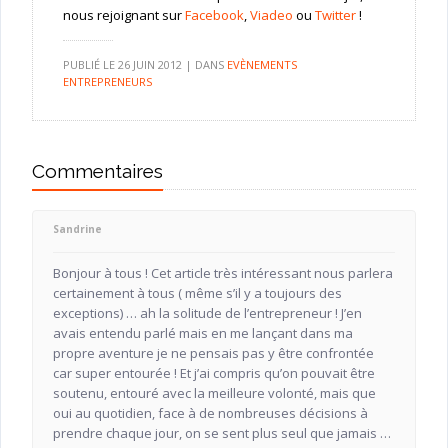
nous rejoignant sur
Facebook
,
Viadeo
ou
Twitter
!
PUBLIÉ LE
26 JUIN 2012
|
DANS
EVÈNEMENTS
ENTREPRENEURS
Commentaires
Sandrine
Bonjour à tous ! Cet article très intéressant nous parlera
certainement à tous ( même s’il y a toujours des
exceptions) … ah la solitude de l’entrepreneur ! J’en
avais entendu parlé mais en me lançant dans ma
propre aventure je ne pensais pas y être confrontée
car super entourée ! Et j’ai compris qu’on pouvait être
soutenu, entouré avec la meilleure volonté, mais que
oui au quotidien, face à de nombreuses décisions à
prendre chaque jour, on se sent plus seul que jamais …