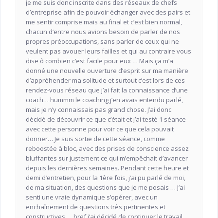
je me suis donc inscrite dans des réseaux de chefs
d’entreprise afin de pouvoir échanger avec des pairs et
me sentir comprise mais au final et c’est bien normal,
chacun d’entre nous avions besoin de parler de nos
propres préoccupations, sans parler de ceux qui ne
veulent pas avouer leurs failles et qui au contraire vous
dise ô combien c’est facile pour eux … Mais ça m’a
donné une nouvelle ouverture d’esprit sur ma manière
d’appréhender ma solitude et surtout c’est lors de ces
rendez-vous réseau que j’ai fait la connaissance d’une
coach… hummm le coaching j’en avais entendu parlé,
mais je n’y connaissais pas grand chose. J’ai donc
décidé de découvrir ce que c’était et j’ai testé 1 séance
avec cette personne pour voir ce que cela pouvait
donner… Je suis sortie de cette séance, comme
reboostée à bloc, avec des prises de conscience assez
bluffantes sur justement ce qui m’empêchait d’avancer
depuis les dernières semaines. Pendant cette heure et
demi d’entretien, pour la 1ère fois, j’ai pu parlé de moi,
de ma situation, des questions que je me posais … J’ai
senti une vraie dynamique s’opérer, avec un
enchaînement de questions très pertinentes et
constructives … bref j’ai décidé de continuer le travail