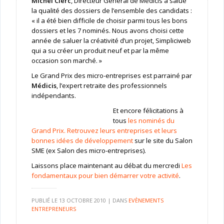
Michel Clerc
, Directeur Général de Médicis a salué
la qualité des dossiers de l’ensemble des candidats :
« il a été bien difficile de choisir parmi tous les bons
dossiers et les 7 nominés. Nous avons choisi cette
année de saluer la créativité d’un projet, Simpliciweb
qui a su créer un produit neuf et par la même
occasion son marché. »
Le Grand Prix des micro-entreprises est parrainé par
Médicis
, l’expert retraite des professionnels
indépendants.
Et encore félicitations à
tous
les nominés du
Grand Prix. Retrouvez leurs entreprises et leurs
bonnes idées de développement
sur le site du Salon
SME (ex Salon des micro-entreprises).
Laissons place maintenant au débat du mercredi
Les
fondamentaux pour bien démarrer votre activité
.
PUBLIÉ LE
13 OCTOBRE 2010
|
DANS
EVÈNEMENTS
ENTREPRENEURS