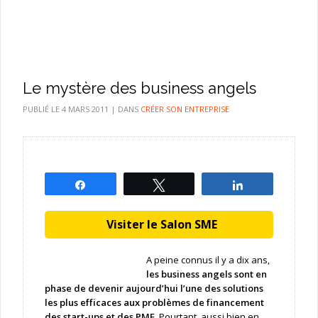
Le mystère des business angels
PUBLIÉ LE
4 MARS 2011
|
DANS
CRÉER SON ENTREPRISE
Partagez
Tweetez
Partagez
Visiter le Salon SME
A peine connus il y a dix ans,
les business angels sont en
phase de devenir aujourd’hui l’une des solutions
les plus efficaces aux problèmes de financement
des start-ups et des PME
. Pourtant, aussi bien en