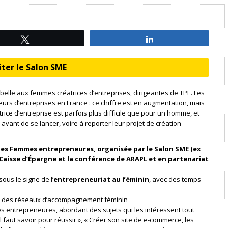
Tweetez
Partagez
ter le Salon SME
 belle aux femmes créatrices d’entreprises, dirigeantes de TPE. Les
urs d’entreprises en France : ce chiffre est en augmentation, mais
trice d’entreprise est parfois plus difficile que pour un homme, et
ant de se lancer, voire à reporter leur projet de création
des Femmes entrepreneures, organisée par le Salon SME (ex
 Caisse d’Épargne et la conférence de ARAPL et en partenariat
ous le signe de l’
entrepreneuriat au féminin
, avec des temps
ar des réseaux d’accompagnement féminin
 entrepreneures, abordant des sujets qui les intéressent tout
l faut savoir pour réussir », « Créer son site de e-commerce, les