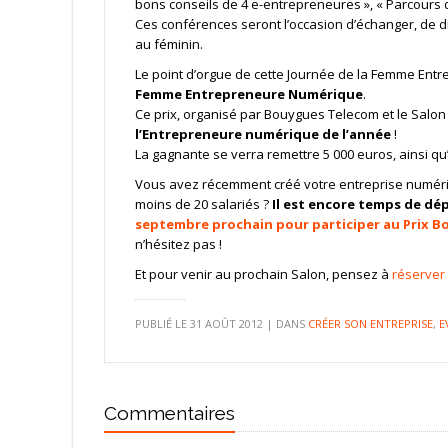
bons conseils de 4 e-entrepreneures », « Parcours 
Ces conférences seront l’occasion d’échanger, de di
au féminin.
Le point d’orgue de cette Journée de la Femme Ent
Femme Entrepreneure Numérique
.
Ce prix, organisé par Bouygues Telecom et le Salon
l’Entrepreneure numérique de l’année
!
La gagnante se verra remettre 5 000 euros, ainsi 
Vous avez récemment créé votre entreprise numériqu
moins de 20 salariés ?
Il est encore temps de dé
septembre prochain pour participer au Prix 
n’hésitez pas !
Et pour venir au prochain Salon, pensez à
réserver 
PUBLIÉ LE
31 AOÛT 2012
|
DANS
CRÉER SON ENTREPRISE
,
E
Commentaires