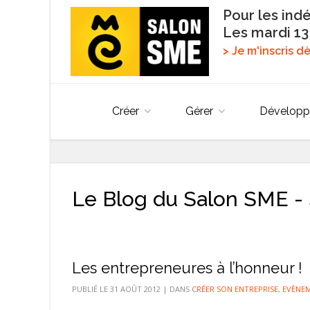
Pour les ind
Les mardi 13
> Je m'inscris 
Créer
Gérer
Développ
Le Blog du Salon SME - 
Les entrepreneures à l’honneur !
PUBLIÉ LE
31 AOÛT 2012
|
DANS
CRÉER SON ENTREPRISE
,
EVÈNE