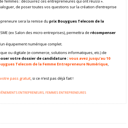
de femmes : découvrez ces entrepreneures qui ont réussi ».
aloguer, de poser toutes vos questions sur la création d’entreprise
repreneure sera la remise du
prix Bouygues Telecom de la
 SME (ex Salon des micro-entreprises), permettra de
récompenser
qu’un équipement numérique complet.
e ou digitale (e-commerce, solutions informatiques, etc.) de
poser votre dossier de candidature :
vous avez jusqu’au 10
Bouygues Telecom de la Femme Entrepreneure Numérique
,
votre pass gratuit
, si ce n’est pas déjà fait !
VÈNEMENTS ENTREPRENEURS
,
FEMMES ENTREPRENEURES