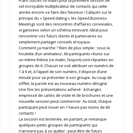
Franc succès ce matin pour la première session de
cet incroyable multiplicateur de contacts qui cette
année encore va faire des heureux ! Calqués sur le
principe du « Speed dating », les Speed Business
Meetings sont des rencontres d’affaires conviviales,
organisées selon un schéma innovant. Idéal pour
rencontrer vos futurs clients et partenaires ou
simplement partager conseils et tuyaux.
Comment ça marche ? Rien de plus simple : sous la
houlette d’un animateur, 60 participants réunis sur
un même thème (ce matin, l’export) sont réparties en
groupes de 6. Chacun se voit attribuer un numéro de
1 à 6 et, à l’appel de son numéro, il dispose d’une
minute pour se présenter à son groupe. Au coup de
sifflet, la parole est au nouveau numéro désigné.
Une fois les présentations achevé : échanges
empressé de cartes de visite et de brochures et une
nouvelle session peut commencer. Au total, chaque
participant peut nouer en 1 heure pas moins de 60
contacts !
La session est terminée, en partant, je remarque
quelques petits groupes de participants qui
n’arrivent pas à se quitter : peut-être de futurs