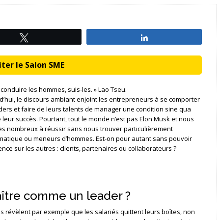
Tweetez
Partagez
ter le Salon SME
 conduire les hommes, suis-les. » Lao Tseu.
d’hui, le discours ambiant enjoint les entrepreneurs à se comporter
ders et faire de leurs talents de manager une condition sine qua
 leur succès. Pourtant, tout le monde n’est pas Elon Musk et nous
 nombreux à réussir sans nous trouver particulièrement
matique ou meneurs d’hommes. Est-on pour autant sans pouvoir
ence sur les autres : clients, partenaires ou collaborateurs ?
aître comme un leader ?
 révèlent par exemple que les salariés quittent leurs boîtes, non