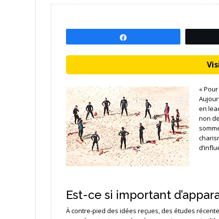
Partagez
Visi
« Pour
Aujour
en lea
non de
sommes
charis
d’influ
Est-ce si important d’appar
À contre-pied des idées reçues, des études récentes