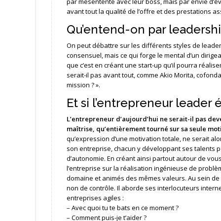
par mésentente avec leur boss, mais par envie d’évol
avant tout la qualité de l’offre et des prestations as
Qu’entend-on par leadershi
On peut débattre sur les différents styles de leader
consensuel, mais ce qui forge le mental d’un dirigean
que c’est en créant une start-up qu’il pourra réalis
serait-il pas avant tout, comme Akio Morita, cofond
mission ? ».
Et si l’entrepreneur leader 
L’entrepreneur d’aujourd’hui ne serait-il pas d
maîtrise, qu’entièrement tourné sur sa seule mot
qu’expression d’une motivation totale, ne serait alo
son entreprise, chacun y développant ses talents
d’autonomie. En créant ainsi partout autour de vous
l’entreprise sur la réalisation ingénieuse de prob
domaine et animés des mêmes valeurs. Au sein de 
non de contrôle. Il aborde ses interlocuteurs inte
entreprises agiles :
– Avec quoi tu te bats en ce moment ?
– Comment puis-je t’aider ?