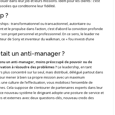
uer dans leur job et leurs missions. Idem pour les clients : c’est
sociées qui conditionne leur fidélité.
p ?
ships : transformationnel ou transactionnel, autoritaire ou
t et le propulse dans l’action, c’est d’abord la conviction profonde
er son projet personnel et professionnel. En ce sens, le leader ne
ateur de Sony et inventeur du walkman, ce « fou investi d’une
était un anti-manager ?
evenu un anti-manager, moins préoccupé de pouvoir ou de
ivation à résoudre des problèmes ?
Le leadership, en tant
rs plus concentré sur lui seul, mais distribué, délégué partout dans
 pour mener à bien sa propre mission avec un maximum
 une culture de l’effectuation, vous mobilisez l’ensemble de
lèmes. Cela suppose de s’entourer de partenaires experts dans leur
ce nouveau système le dirigeant adopte une posture de service et
rnes et externes avec deux questions-clés, nouveau credo des