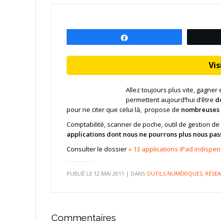
Partagez
Visi
Allez toujours plus vite, gagner
permettent aujourd’hui d’être
d
pour ne citer que celui là, propose de
nombreuses a
Comptabilité, scanner de poche, outil de gestion d
applications dont nous ne pourrons plus nous pas
Consulter le dossier
« 13 applications iPad indispen
PUBLIÉ LE
12 MAI 2011
|
DANS
OUTILS NUMÉRIQUES
,
RÉSE
Commentaires