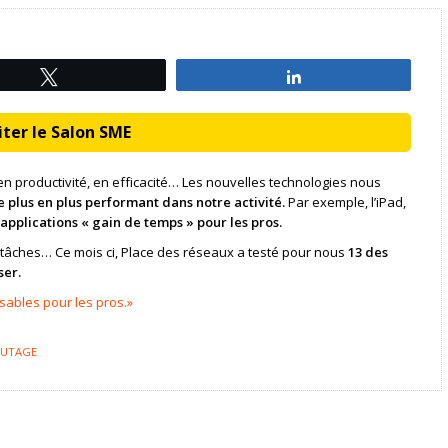
Tweetez
Partagez
ter le Salon SME
 en productivité, en efficacité… Les nouvelles technologies nous
e plus en plus performant dans notre activité.
Par exemple, l’iPad,
pplications « gain de temps » pour les pros.
e tâches… Ce mois ci, Place des réseaux a testé pour nous
13 des
ser.
sables pour les pros.»
AUTAGE