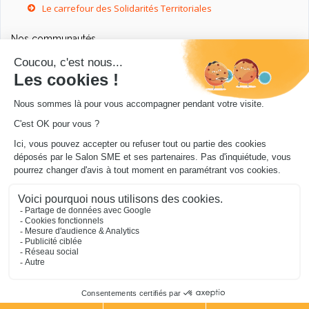
Le carrefour des Solidarités Territoriales
Nos communautés
Ressources utiles
Livres utiles pour les entrepreneurs
Sites utiles pour les entrepreneurs
Conseils pour votre entreprise/microentreprise
© Salon SME 2026 - Conception
.../en Personne 360
.
Mentions légales
|
Cookies
|
Protection de vos
données
|
Je m’abonne à la newsletter du blog