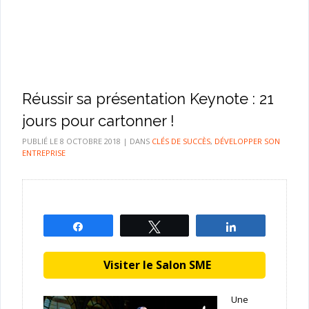
Réussir sa présentation Keynote : 21
jours pour cartonner !
PUBLIÉ LE
8 OCTOBRE 2018
|
DANS
CLÉS DE SUCCÈS
,
DÉVELOPPER SON
ENTREPRISE
Partagez
Tweetez
Partagez
Visiter le Salon SME
Une