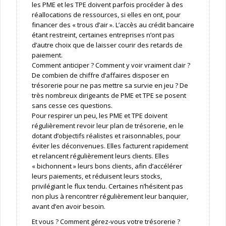
les PME et les TPE doivent parfois procéder à des
réallocations de ressources, si elles en ont, pour
financer des « trous d’air ». L’accès au crédit bancaire
étant restreint, certaines entreprises n’ont pas
d’autre choix que de laisser courir des retards de
paiement.
Comment anticiper ? Comment y voir vraiment clair ?
De combien de chiffre d’affaires disposer en
trésorerie pour ne pas mettre sa survie en jeu ? De
très nombreux dirigeants de PME et TPE se posent
sans cesse ces questions.
Pour respirer un peu, les PME et TPE doivent
régulièrement revoir leur plan de trésorerie, en le
dotant d’objectifs réalistes et raisonnables, pour
éviter les déconvenues. Elles facturent rapidement
et relancent régulièrement leurs clients. Elles
« bichonnent » leurs bons clients, afin d’accélérer
leurs paiements, et réduisent leurs stocks,
privilégiant le flux tendu. Certaines n’hésitent pas
non plus à rencontrer régulièrement leur banquier,
avant d’en avoir besoin.
Et vous ? Comment gérez-vous votre trésorerie ?