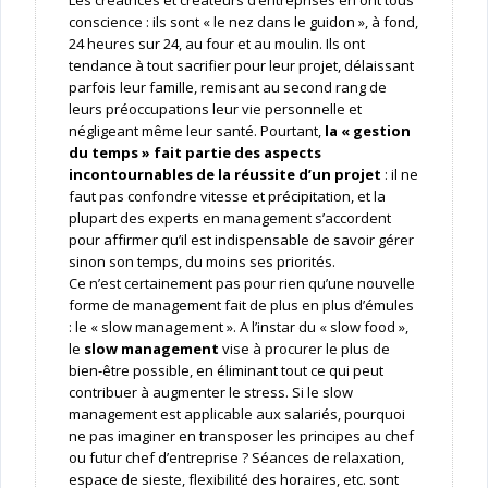
Les créatrices et créateurs d’entreprises en ont tous
conscience : ils sont « le nez dans le guidon », à fond,
24 heures sur 24, au four et au moulin. Ils ont
tendance à tout sacrifier pour leur projet, délaissant
parfois leur famille, remisant au second rang de
leurs préoccupations leur vie personnelle et
négligeant même leur santé. Pourtant,
la « gestion
du temps » fait partie des aspects
incontournables de la réussite d’un projet
: il ne
faut pas confondre vitesse et précipitation, et la
plupart des experts en management s’accordent
pour affirmer qu’il est indispensable de savoir gérer
sinon son temps, du moins ses priorités.
Ce n’est certainement pas pour rien qu’une nouvelle
forme de management fait de plus en plus d’émules
: le « slow management ». A l’instar du « slow food »,
le
slow management
vise à procurer le plus de
bien-être possible, en éliminant tout ce qui peut
contribuer à augmenter le stress. Si le slow
management est applicable aux salariés, pourquoi
ne pas imaginer en transposer les principes au chef
ou futur chef d’entreprise ? Séances de relaxation,
espace de sieste, flexibilité des horaires, etc. sont