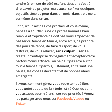
tendre à remiser de côté est l’anticipation : c’est-à-
dire savoir se projeter, mais aussi se fixer quelques
objectifs simples pour dans un mois, dans trois mois,
ou même dans un an.
Enfin, n’oubliez pas vos proches, et vous-même,
pensez à souffler : une vie professionnelle bien
remplie et trépidante ne doit pas vous empêcher de
passer du temps en famille, entre amis, de prendre
des jours de repos, de faire du sport, de vous
distraire, de vous relaxer,
sans culpabiliser
. Le
créateur d’entreprise doit également accepter d’être
parfois moins efficace : on ne peut pas être au top
tout le temps ! Et parfois, justement, en faisant une
pause, les choses décantent et de bonnes idées
émergent !
Et vous, comment gérez-vous votre temps ? Etes-
vous un(e) adepte de la « todo list » ? Quelles sont
vos astuces pour hiérarchiser vos priorités ? Venez
les partager avec nous sur
Facebook
,
Viadeo
ou
Twitter
!