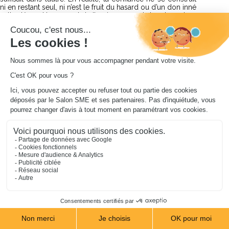
ni en restant seul, ni n’est le fruit du hasard ou d’un don inné 
: elle dépend largement de l’environnement dans lequel on 
évolue. Après avoir exploré l’influence de notre 
écosystème puis la manière dont la comparaison peut 
nourrir ou fragiliser notre confiance, ce troisième volet 
nous invite à porter notre attention sur un autre levier : les 
espaces de réflexion. Ces moments de recul jouent 
souvent un rôle bien plus important qu’on ne l’imagine 
dans la qualité de nos décisions et dans notre capacité à 
avancer sereinement ? 
Episode 3 du dossier «  Comment créer un 
écosystème de confiance pour renforcer 
votre posture d’entrepreneur ».
 Quand on entreprend, on est souvent pris dans le 
quotidien : demandes, relances, imprévus, dossiers 
urgents. Les journées sont pleines, les cases de l’agenda 
se remplissent facilement et les jours ne font toujours que 
24h. On peut ainsi passer une semaine entière à travailler 
sans jamais vraiment prendre le temps de penser son 
activité. Alors, le vendredi soir, beaucoup d’entre nous 
peinent à répondre à une question pourtant simple : qu’est-