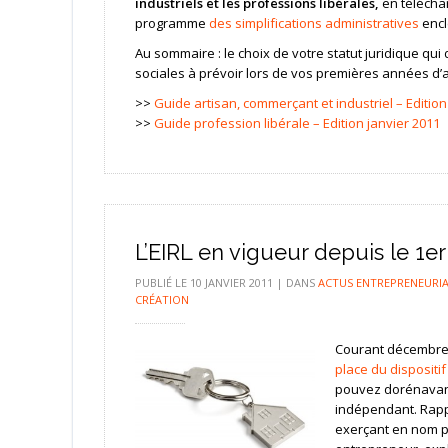
industriels et les professions libérales,
en téléchar
programme
des simplifications administratives
encl
Au sommaire : le choix de votre statut juridique qui 
sociales à prévoir lors de vos premières années d’ac
>>
Guide artisan, commerçant et industriel – Edition
>>
Guide profession libérale – Edition janvier 2011
L’EIRL en vigueur depuis le 1er
PUBLIÉ LE
10 JANVIER 2011
|
DANS
ACTUS ENTREPRENEURIA
CRÉATION
Courant décembre
place du dispositif 
pouvez dorénavant 
indépendant. Rapp
exerçant en nom pr