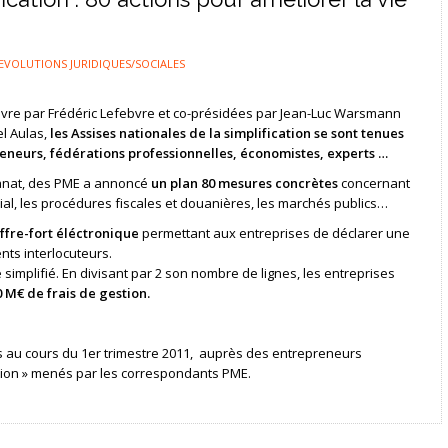
EVOLUTIONS JURIDIQUES/SOCIALES
re par Frédéric Lefebvre et co-présidées par Jean-Luc Warsmann
el Aulas,
les Assises nationales de la simplification se sont tenues
preneurs, fédérations professionnelles, économistes, experts …
isanat, des PME a annoncé
un plan 80 mesures concrètes
concernant
ocial, les procédures fiscales et douanières, les marchés publics…
offre-fort éléctronique
permettant aux entreprises de déclarer une
nts interlocuteurs.
 simplifié. En divisant par 2 son nombre de lignes, les entreprises
 M€ de frais de gestion.
es au cours du 1er trimestre 2011, auprès des entrepreneurs
cation » menés par les correspondants PME.