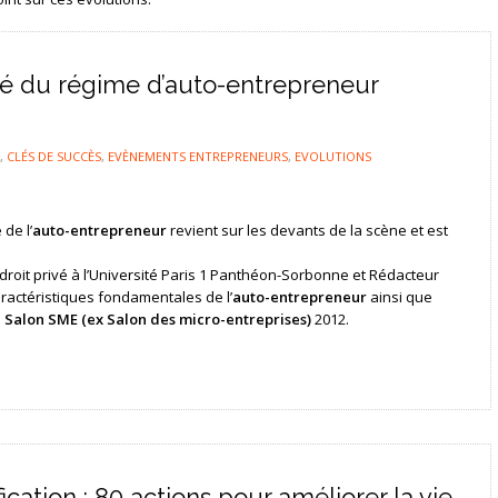
té du régime d’auto-entrepreneur
,
CLÉS DE SUCCÈS
,
EVÈNEMENTS ENTREPRENEURS
,
EVOLUTIONS
de l’
auto-entrepreneur
revient sur les devants de la scène et est
droit privé à l’Université Paris 1 Panthéon-Sorbonne et Rédacteur
aractéristiques fondamentales de l’
auto-entrepreneur
ainsi que
u
Salon SME (ex Salon des micro-entreprises)
2012.
ication : 80 actions pour améliorer la vie