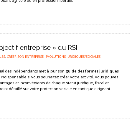
oitant agricole ou en profession libérale.
jectif entreprise » du RSI
LES
,
CRÉER SON ENTREPRISE
,
EVOLUTIONS JURIDIQUES/SOCIALES
cial des indépendants met à jour son
guide des formes juridiques
indispensable si vous souhaitez créer votre activité. Vous pouvez
ntages et inconvénients de chaque statut juridique, fiscal et
int détaillé sur votre protection sociale en tant que dirigeant