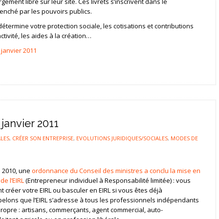
gement libre sur leur site. Ces livrets s’inscrivent dans le
enché par les pouvoirs publics.
détermine votre protection sociale, les cotisations et contributions
tivité, les aides à la création…
 janvier 2011
 janvier 2011
LES
,
CRÉER SON ENTREPRISE
,
EVOLUTIONS JURIDIQUES/SOCIALES
,
MODES DE
 2010, une
ordonnance du Conseil des ministres a conclu la mise en
de l’EIRL
(Entrepreneur individuel à Responsabilité limitée) : vous
créer votre EIRL ou basculer en EIRL si vous êtes déjà
elons que l’EIRL s’adresse à tous les professionnels indépendants
opre : artisans, commerçants, agent commercial, auto-