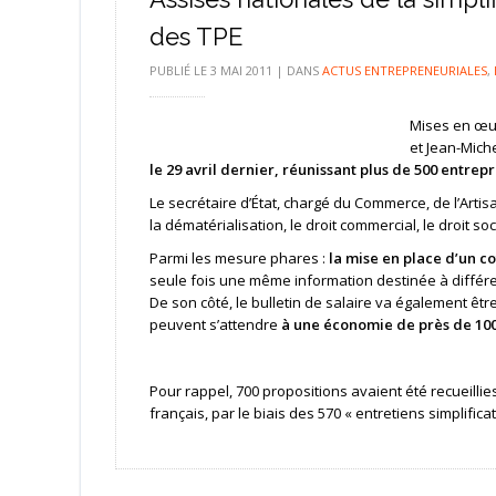
des TPE
PUBLIÉ LE
3 MAI 2011
|
DANS
ACTUS ENTREPRENEURIALES
,
Mises en œuv
et Jean-Mich
le 29 avril dernier, réunissant plus de 500 entre
Le secrétaire d’État, chargé du Commerce, de l’Art
la dématérialisation, le droit commercial, le droit s
Parmi les mesure phares :
la mise en place d’un c
seule fois une même information destinée à différe
De son côté, le bulletin de salaire va également être
peuvent s’attendre
à une économie de près de 100
Pour rappel, 700 propositions avaient été recueilli
français, par le biais des 570 « entretiens simplifi