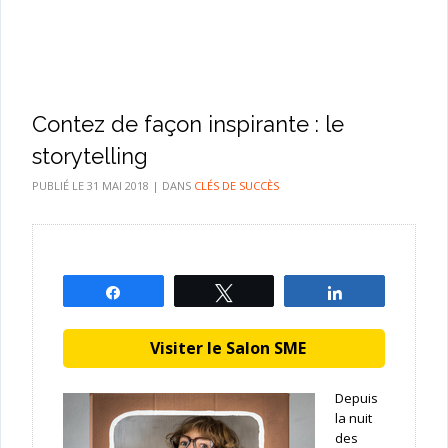
Contez de façon inspirante : le
storytelling
PUBLIÉ LE
31 MAI 2018
|
DANS
CLÉS DE SUCCÈS
Partagez
Tweetez
Partagez
Visiter le Salon SME
Depuis
la nuit
des