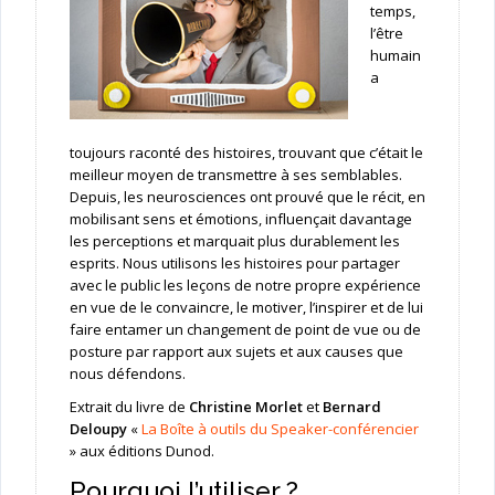
temps,
l’être
humain
a
toujours raconté des histoires, trouvant que c’était le
meilleur moyen de transmettre à ses semblables.
Depuis, les neurosciences ont prouvé que le récit, en
mobilisant sens et émotions, influençait davantage
les perceptions et marquait plus durablement les
esprits. Nous utilisons les histoires pour partager
avec le public les leçons de notre propre expérience
en vue de le convaincre, le motiver, l’inspirer et de lui
faire entamer un changement de point de vue ou de
posture par rapport aux sujets et aux causes que
nous défendons.
Extrait du livre de
Christine Morlet
et
Bernard
Deloupy
«
La Boîte à outils du Speaker-conférencier
» aux éditions Dunod.
Pourquoi l’utiliser ?