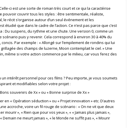
Celle-ci est une sorte de roman très court et ce qui la caractérise
e pouvoir couvrir tous les styles : être sentimentale, réaliste,
l, le récit s’organise autour d’un seul événement et les
 étudié que dans le cadre de l’action. Ce n’est pas parce que c’est
audra : Du suspens, du rythme et une chute. Une version 0, comme un
e scénario puis y revenir. Cela correspond à environ 30 à 40% du
, concis. Par exemple : « Allongé sur l’empilement de rondins qui lui
 grillagée des champs de luzerne, Moon contemplait le ciel. » Une
fin, même si votre action commence par le milieu, car vous ferez des
 un intérêt personnel pour ces films ? Peu importe, je vous soumets
spirant et modifiables selon votre projet :
 Bons souvenirs de Xx » ou « Bonne surprise de Xx »
r en « Opération séduction » ou « Projet innovation » etc. D’autres
ne accroche, voire un fil rouge de scénario : « On ne vit que deux
sser mourir », « Rien que pour vos yeux », « « Jamais plus jamais »,
« Demain ne meurt jamais », « le Monde ne suffit pas », « Mourir