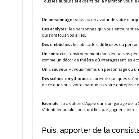
Tous les auteurs et experts de la narration vous le di
Un personnage
: vous ou un avatar de votre marqu
Des acolytes
: les personnes qui vous entourent et
qui sont tous vos alliés,
Des embûches
: les obstacles, difficultés ou perso
Un contexte
: l’environnement dans lequel vos pers
comme un décor de théâtre où interagissent les act
Un « sauveur »
: vous-même, un personnage ou un é
Des scènes « mythiques »
: prévoir quelques scène
de ce que vous, votre marque ou votre entreprise 
Exemple
: la création d’Apple dans un garage de la
s’identifier au plus petit qui finit par gagner contre 
Puis, apporter de la consis