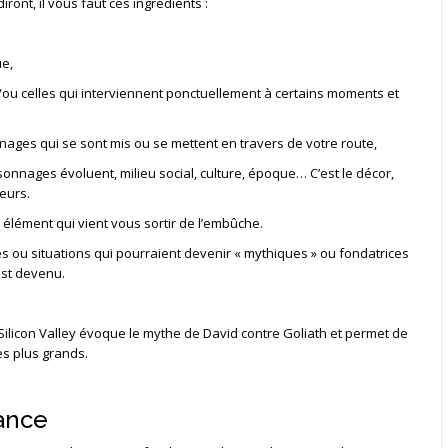
ront, il vous faut ces ingrédients :
e,
/ou celles qui interviennent ponctuellement à certains moments et
nnages qui se sont mis ou se mettent en travers de votre route,
onnages évoluent, milieu social, culture, époque… C’est le décor,
eurs.
lément qui vient vous sortir de l’embûche.
s ou situations qui pourraient devenir « mythiques » ou fondatrices
est devenu.
 Silicon Valley évoque le mythe de David contre Goliath et permet de
les plus grands.
tance