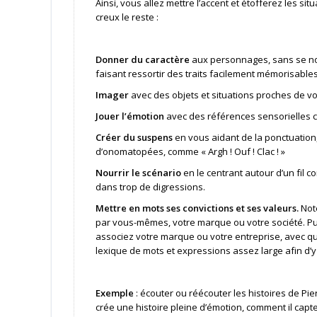
Ainsi, vous allez mettre l’accent et étofferez les si
creux le reste :
Donner du caractère
aux personnages, sans se noy
faisant ressortir des traits facilement mémorisables
Imager
avec des objets et situations proches de votre
Jouer l’émotion
avec des références sensorielles c
Créer du suspens
en vous aidant de la ponctuation
d’onomatopées, comme « Argh ! Ouf ! Clac ! »
Nourrir le scénario
en le centrant autour d’un fil c
dans trop de digressions.
Mettre en mots ses convictions et ses valeurs.
Note
par vous-mêmes, votre marque ou votre société. P
associez votre marque ou votre entreprise, avec q
lexique de mots et expressions assez large afin d’y 
Exemple
: écouter ou réécouter les histoires de Pie
crée une histoire pleine d’émotion, comment il capte n