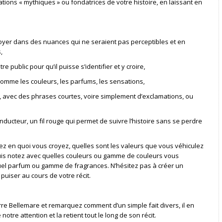
tuations « mythiques » ou fondatrices de votre histoire, en laissant en
er dans des nuances qui ne seraient pas perceptibles et en
,
 public pour qu’il puisse s’identifier et y croire,
omme les couleurs, les parfums, les sensations,
, avec des phrases courtes, voire simplement d’exclamations, ou
onducteur, un fil rouge qui permet de suivre l’histoire sans se perdre
z en quoi vous croyez, quelles sont les valeurs que vous véhiculez
uis notez avec quelles couleurs ou gamme de couleurs vous
uel parfum ou gamme de fragrances. N’hésitez pas à créer un
puiser au cours de votre récit.
rre Bellemare et remarquez comment d’un simple fait divers, il en
otre attention et la retient tout le long de son récit.