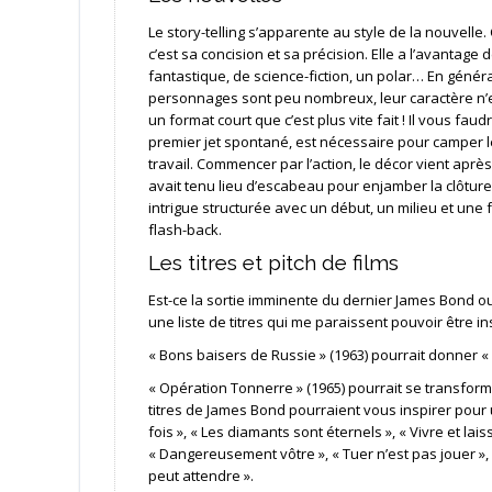
Le story-telling s’apparente au style de la nouvelle. 
c’est sa concision et sa précision. Elle a l’avantage d
fantastique, de science-fiction, un polar… En généra
personnages sont peu nombreux, leur caractère n’est
un format court que c’est plus vite fait ! Il vous f
premier jet spontané, est nécessaire pour camper l
travail. Commencer par l’action, le décor vient après
avait tenu lieu d’escabeau pour enjamber la clôture
intrigue structurée avec un début, un milieu et une 
flash-back.
Les titres et pitch de films
Est-ce la sortie imminente du dernier James Bond ou
une liste de titres qui me paraissent pouvoir être in
« Bons baisers de Russie » (1963) pourrait donner «
« Opération Tonnerre » (1965) pourrait se transforme
titres de James Bond pourraient vous inspirer pour u
fois », « Les diamants sont éternels », « Vivre et lai
« Dangereusement vôtre », « Tuer n’est pas jouer », 
peut attendre ».