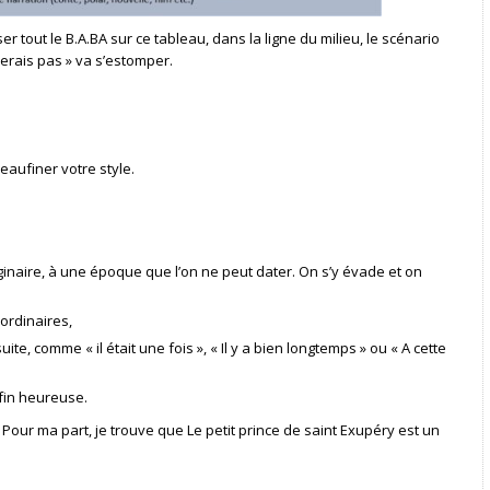
out le B.A.BA sur ce tableau, dans la ligne du milieu, le scénario
verais pas » va s’estomper.
eaufiner votre style.
inaire, à une époque que l’on ne peut dater. On s’y évade et on
ordinaires,
te, comme « il était une fois », « Il y a bien longtemps » ou « A cette
 fin heureuse.
Pour ma part, je trouve que Le petit prince de saint Exupéry est un