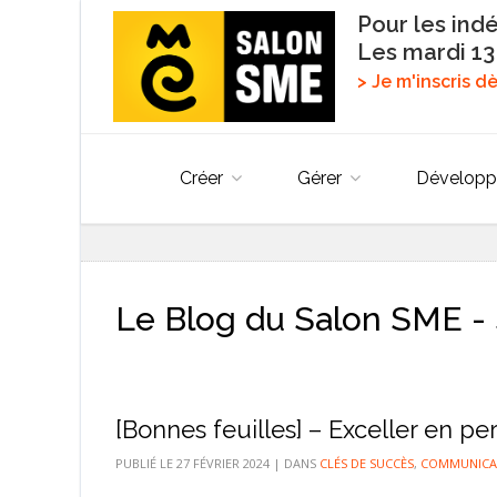
Pour les ind
Les mardi 13
> Je m'inscris 
Créer
Gérer
Développ
Le Blog du Salon SME - 
[Bonnes feuilles] – Exceller en pe
PUBLIÉ LE
27 FÉVRIER 2024
|
DANS
CLÉS DE SUCCÈS
,
COMMUNICATI