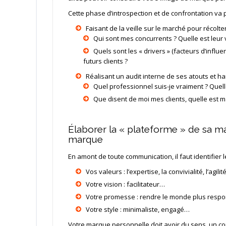
Cette phase d’introspection et de confrontation va p
Faisant de la veille sur le marché pour récolte
Qui sont mes concurrents ? Quelle est leur 
Quels sont les « drivers » (facteurs d’infl
futurs clients ?
Réalisant un audit interne de ses atouts et ha
Quel professionnel suis-je vraiment ? Quel
Que disent de moi mes clients, quelle est m
Élaborer la « plateforme » de sa 
marque
En amont de toute communication, il faut identifier le
Vos valeurs : l’expertise, la convivialité, l’agili
Votre vision : facilitateur…
Votre promesse : rendre le monde plus resp
Votre style : minimaliste, engagé…
Votre marque personnelle doit avoir du sens, un cont