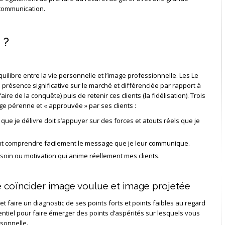
 communication.
 ?
uilibre entre la vie personnelle et l’image professionnelle. Les Le
présence significative sur le marché et différenciée par rapport à
(faire de la conquête) puis de retenir ces clients (la fidélisation). Trois
e pérenne et « approuvée » par ses clients :
ge que je délivre doit s’appuyer sur des forces et atouts réels que je
ivent comprendre facilement le message que je leur communique.
esoin ou motivation qui anime réellement mes clients.
e coïncider image voulue et image projetée
 faire un diagnostic de ses points forts et points faibles au regard
ntiel pour faire émerger des points d’aspérités sur lesquels vous
sonnelle.