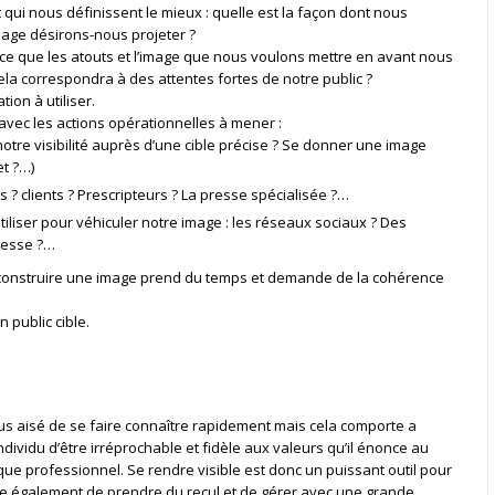
 qui nous définissent le mieux : quelle est la façon dont nous
mage désirons-nous projeter ?
ce que les atouts et l’image que nous voulons mettre en avant nous
cela correspondra à des attentes fortes de notre public ?
ion à utiliser.
vec les actions opérationnelles à mener :
otre visibilité auprès d’une cible précise ? Se donner une image
t ?…)
ts ? clients ? Prescripteurs ? La presse spécialisée ?…
liser pour véhiculer notre image : les réseaux sociaux ? Des
resse ?…
: construire une image prend du temps et demande de la cohérence
 public cible.
lus aisé de se faire connaître rapidement mais cela comporte a
ndividu d’être irréprochable et fidèle aux valeurs qu’il énonce au
ue professionnel. Se rendre visible est donc un puissant outil pour
ite également de prendre du recul et de gérer avec une grande