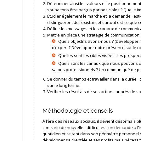
Déterminer ainsi les valeurs et le positionnement
souhaitons être perçus par nos cibles ? Quelle i
Étudier également le marché et la demande : est-
distingueront de l’existant et surtout est-ce que 
Définir les messages et les canaux de communicat
Mettre en place une stratégie de communication a
Quels objectifs avons-nous ? (Développer n
d’expert ? Développer notre présence sur le ne
Quelles sont les cibles visées : les prospec
Quels sont les canaux que nous pouvons uti
salons professionnels ? Un communiqué de p
Se donner du temps et travailler dans la durée 
sur le long terme.
Vérifier les résultats de ses actions auprès de son
Méthodologie et conseils
À l’ère des réseaux sociaux, il devient désormais p
contrario de nouvelles difficultés : on demande à l’i
quotidien et ce tant dans son périmètre personnel q
développer sa clientèle et ses profits mais nécess