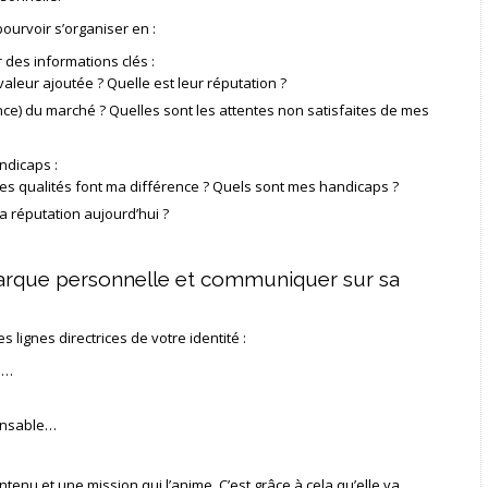
ourvoir s’organiser en :
r des informations clés :
valeur ajoutée ? Quelle est leur réputation ?
uence) du marché ? Quelles sont les attentes non satisfaites de mes
ndicaps :
les qualités font ma différence ? Quels sont mes handicaps ?
a réputation aujourd’hui ?
marque personnelle et communiquer sur sa
s lignes directrices de votre identité :
té…
onsable…
enu et une mission qui l’anime. C’est grâce à cela qu’elle va