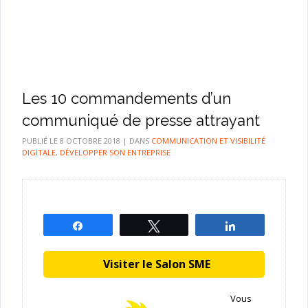
Les 10 commandements d’un
communiqué de presse attrayant
PUBLIÉ LE
8 OCTOBRE 2018
|
DANS
COMMUNICATION ET VISIBILITÉ
DIGITALE
,
DÉVELOPPER SON ENTREPRISE
Partagez
Tweetez
Partagez
Visiter le Salon SME
Vous